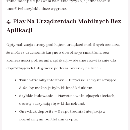
Takie podejście pozwala na niskie ryzyko, a jednocześnie
umożliwia szybkie duże wygrane.
4. Play Na Urządzeniach Mobilnych Bez
Aplikacji
Optymalizacja strony pod kątem urządzeń mobilnych oznacza,
że możesz uruchomić kasyno z dowolnego smartfona bez
konieczności pobierania aplikacji—idealne rozwiązanie dla
dojeżdżających lub graczy podczas przerwy na lunch.
Touch‑friendly interface
– Przyciski są wystarczająco
duże, by można je było kliknąć kciukiem.
Szybkie ładowanie
– Nawet na wolniejszych sieciach,
obroty zaczynają się w kilka sekund.
One‑click deposits
– Bezpośrednia integracja z
popularnymi portfelami crypto.