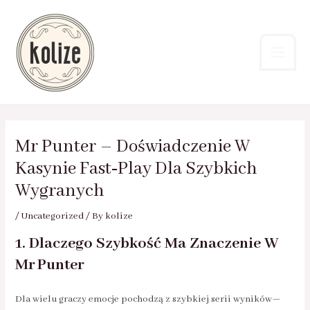
Mr Punter – Doświadczenie W
Kasynie Fast‑Play Dla Szybkich
Wygranych
/
Uncategorized
/ By
kolize
1. Dlaczego Szybkość Ma Znaczenie W
Mr Punter
Dla wielu graczy emocje pochodzą z szybkiej serii wyników—