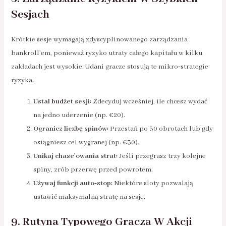
Sesjach
Krótkie sesje wymagają zdyscyplinowanego zarządzania
bankroll’em, ponieważ ryzyko utraty całego kapitału w kilku
zakładach jest wysokie. Udani gracze stosują te mikro‑strategie
ryzyka:
Ustal budżet sesji:
Zdecyduj wcześniej, ile chcesz wydać
na jedno uderzenie (np. €20).
Ogranicz liczbę spinów:
Przestań po 30 obrotach lub gdy
osiągniesz cel wygranej (np. €30).
Unikaj chase’owania strat:
Jeśli przegrasz trzy kolejne
spiny, zrób przerwę przed powrotem.
Używaj funkcji auto‑stop:
Niektóre sloty pozwalają
ustawić maksymalną stratę na sesję.
9. Rutyna Typowego Gracza W Akcji